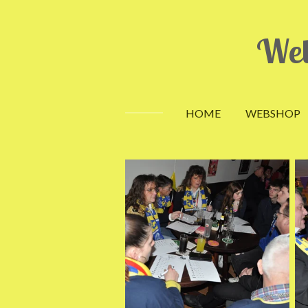
Ga
direct
Wel
naar
de
hoofdinhoud
HOME
WEBSHOP