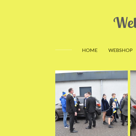
Ga
direct
Wel
naar
de
hoofdinhoud
HOME
WEBSHOP